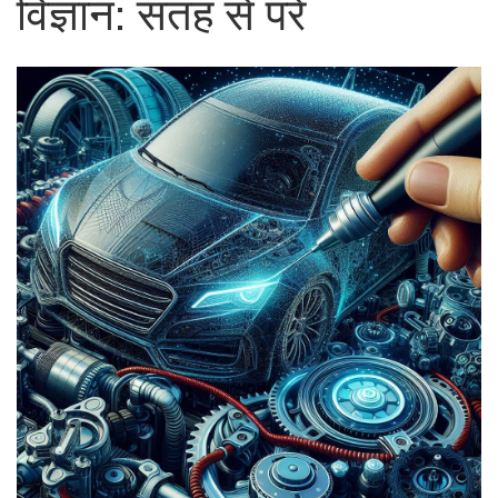
विज्ञान: सतह से परे